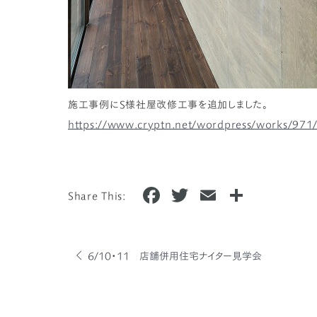
施工事例にS様社屋改修工事を追加しました。
https://www.cryptn.net/wordpress/works/971
F
T
E
共
Share This:
a
w
m
有
c
it
ai
e
te
l
6/10・11 店舗併用住宅ナイター見学会
b
r
o