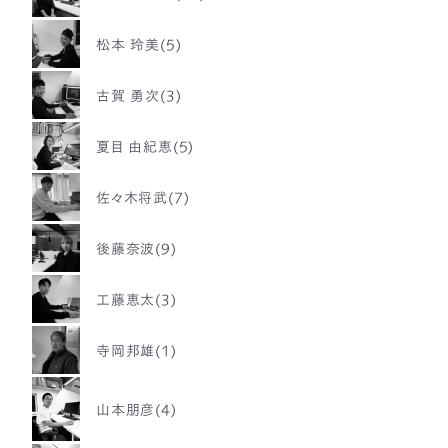
松本 玲美(5)
古賀 勇次(3)
夏目 由紀恵(5)
佐々木将武(7)
後藤奈波(9)
工藤恵太(3)
寺岡邦雄(1)
山本朋彦(4)