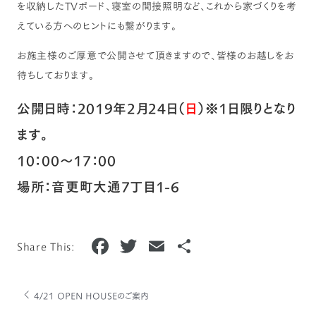
を収納したTVボード、寝室の間接照明など、これから家づくりを考
えている方へのヒントにも繋がります。
お施主様のご厚意で公開させて頂きますので、皆様のお越しをお
待ちしております。
公開日時：2019年2月24日（
日
）※1日限りとなり
ます。
10：00～17：00
場所：音更町大通7丁目1-6
F
T
E
共
Share This:
a
w
m
有
c
it
ai
4/21 OPEN HOUSEのご案内
e
te
l