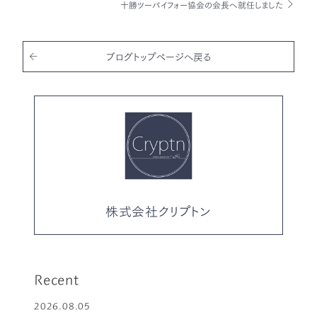
十勝ツーバイフォー協会の会長へ就任しました
b
r
o
o
ブログトップページへ戻る
k
株式会社クリプトン
Recent
2026.08.05