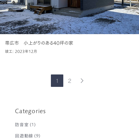
帯広市 小上がりのある40坪の家
竣工: 2023年12月
1
2
次
の
ペ
ー
ジ
Categories
防音室
(1)
回遊動線
(9)