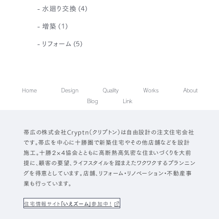
水廻り交換
(4)
増築
(1)
リフォーム
(5)
Home
Design
Quality
Works
About
Blog
Link
帯広の株式会社Cryptn（クリプトン）は自由設計の注文住宅会社
です。帯広を中心に十勝圏で新築住宅やその他店舗などを設計
施工。十勝２×４協会とともに高断熱高気密な住まいづくりを大前
提に、顧客の要望、ライフスタイルを踏まえたワクワクするプランニン
グを得意としています。店舗、リフォーム・リノベーション・不動産事
業も行っています。
住宅情報サイト
「いえズーム」
参加中！