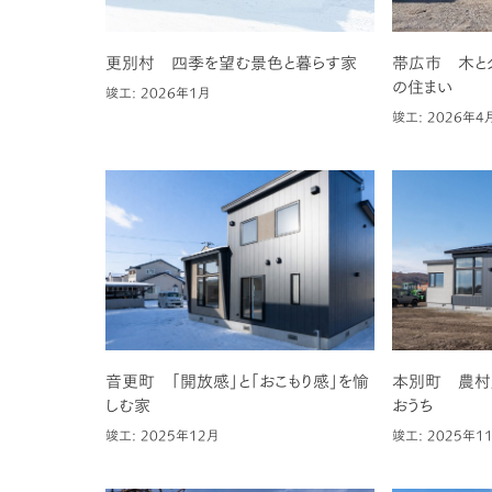
更別村 四季を望む景色と暮らす家
帯広市 木と
の住まい
竣工: 2026年1月
竣工: 2026年4
音更町 「開放感」と「おこもり感」を愉
本別町 農村
しむ家
おうち
竣工: 2025年12月
竣工: 2025年1