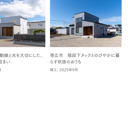
動線と光を大切にした、
帯広市 階段下ヌックとのびやかに暮
住まい
らす吹抜のおうち
月
竣工: 2025年9月