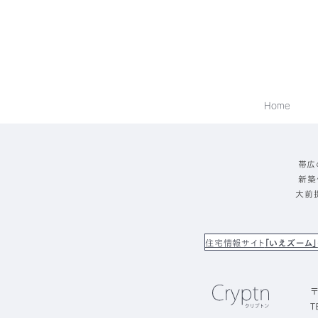
Home
帯広
新築
大前
住宅情報サイト
「いえズーム」
〒
T