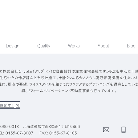
Design
Quality
Works
About
Blog
の株式会社Cryptn（クリプトン）は自由設計の注文住宅会社です。帯広を中心に十
住宅やその他店舗などを設計施工。十勝２×４協会とともに高断熱高気密な住まいづ
提に、顧客の要望、ライフスタイルを踏まえたワクワクするプランニングを得意としていま
舗、リフォーム・リノベーション・不動産事業も行っています。
参加中！
080-0013 北海道帯広市西3条南1丁目15番地
Contact
Phone
EL: 0155-67-8007
FAX: 0155-67-8105