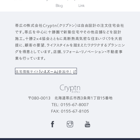
Blog
Link
帯広の株式会社Cryptn（クリプトン）は自由設計の注文住宅会社
です。帯広を中心に十勝圏で新築住宅やその他店舗などを設計
施工。十勝２×４協会とともに高断熱高気密な住まいづくりを大前
提に、顧客の要望、ライフスタイルを踏まえたワクワクするプランニン
グを得意としています。店舗、リフォーム・リノベーション・不動産事
業も行っています。
住宅情報サイト
「いえズーム」
参加中！
〒080-0013 北海道帯広市西3条南1丁目15番地
TEL: 0155-67-8007
FAX: 0155-67-8105
Facebook
Instagram
YouTube
Page