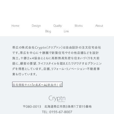
Home
Design
Quality
Works
About
Blog
Link
帯広の株式会社Cryptn（クリプトン）は自由設計の注文住宅会社
です。帯広を中心に十勝圏で新築住宅やその他店舗などを設計
施工。十勝２×４協会とともに高断熱高気密な住まいづくりを大前
提に、顧客の要望、ライフスタイルを踏まえたワクワクするプランニン
グを得意としています。店舗、リフォーム・リノベーション・不動産事
業も行っています。
住宅情報サイト
「いえズーム」
参加中！
〒080-0013 北海道帯広市西3条南1丁目15番地
TEL: 0155-67-8007