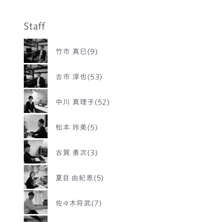
Staff
竹市 真巳(9)
古市 淳也(53)
中川 真理子(52)
松本 玲美(5)
古賀 勇次(3)
夏目 由紀恵(5)
佐々木将武(7)