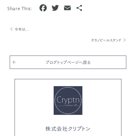
F
T
E
共
Share This:
a
w
m
有
c
it
ai
今年は...
e
te
l
タカノビールスタンド
b
r
o
o
ブログトップページへ戻る
k
株式会社クリプトン