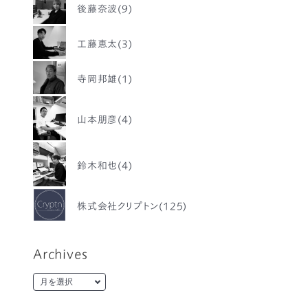
後藤奈波(9)
工藤恵太(3)
寺岡邦雄(1)
山本朋彦(4)
鈴木和也(4)
株式会社クリプトン(125)
Archives