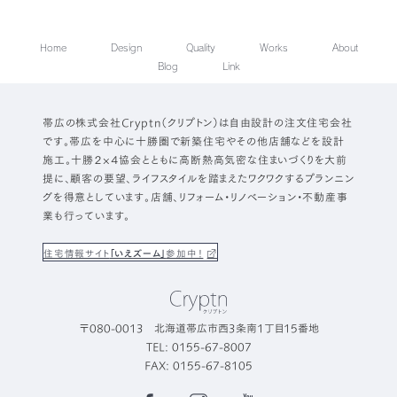
Home
Design
Quality
Works
About
Blog
Link
帯広の株式会社Cryptn（クリプトン）は自由設計の注文住宅会社
です。帯広を中心に十勝圏で新築住宅やその他店舗などを設計
施工。十勝２×４協会とともに高断熱高気密な住まいづくりを大前
提に、顧客の要望、ライフスタイルを踏まえたワクワクするプランニン
グを得意としています。店舗、リフォーム・リノベーション・不動産事
業も行っています。
住宅情報サイト
「いえズーム」
参加中！
〒080-0013 北海道帯広市西3条南1丁目15番地
TEL: 0155-67-8007
FAX: 0155-67-8105