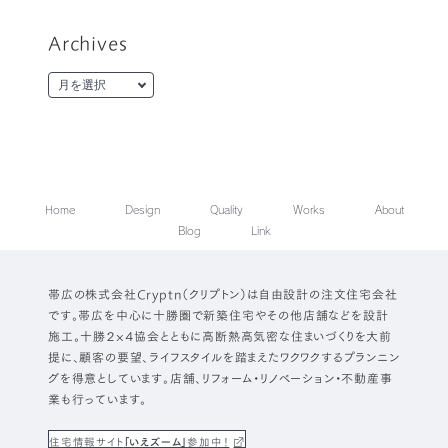
Archives
Home
Design
Quality
Works
About
Blog
Link
帯広の株式会社Cryptn（クリプトン）は自由設計の注文住宅会社
です。帯広を中心に十勝圏で新築住宅やその他店舗などを設計
施工。十勝２×４協会とともに高断熱高気密な住まいづくりを大前
提に、顧客の要望、ライフスタイルを踏まえたワクワクするプランニン
グを得意としています。店舗、リフォーム・リノベーション・不動産事
業も行っています。
住宅情報サイト
「いえズーム」
参加中！