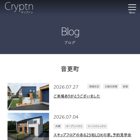
Menu
Blog
ブログ
音更町
2026.07.27
現場状況
太陽光発電
新築
ご来場ありがとうございました
2026.07.04
外構
オープンハウス
ツーバイシックス
スキップフロアのある25帖LDKの家。予約見学会