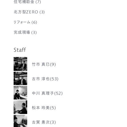
住宅補助金
(7)
北方型ZERO
(3)
リフォーム
(6)
完成現場
(3)
Staff
竹市 真巳(9)
古市 淳也(53)
中川 真理子(52)
松本 玲美(5)
古賀 勇次(3)