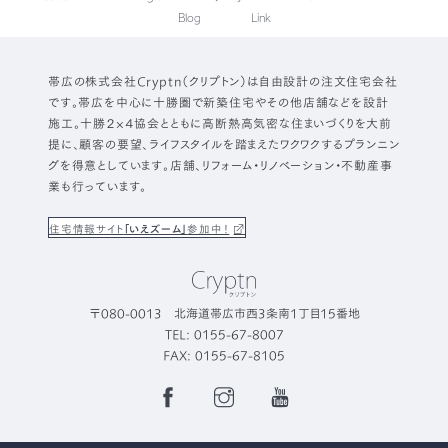
Blog
Link
帯広の株式会社Cryptn（クリプトン）は自由設計の注文住宅会社
です。帯広を中心に十勝圏で新築住宅やその他店舗などを設計
施工。十勝２×４協会とともに高断熱高気密な住まいづくりを大前
提に、顧客の要望、ライフスタイルを踏まえたワクワクするプランニン
グを得意としています。店舗、リフォーム・リノベーション・不動産事
業も行っています。
住宅情報サイト
「いえズーム」
参加中！
〒080-0013 北海道帯広市西3条南1丁目15番地
TEL: 0155-67-8007
FAX: 0155-67-8105
Facebook
Instagram
YouTube
Page