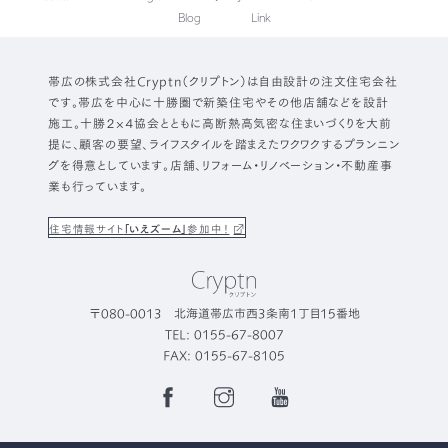
Blog
Link
帯広の株式会社Cryptn（クリプトン）は自由設計の注文住宅会社
です。帯広を中心に十勝圏で新築住宅やその他店舗などを設計
施工。十勝２×４協会とともに高断熱高気密な住まいづくりを大前
提に、顧客の要望、ライフスタイルを踏まえたワクワクするプランニン
グを得意としています。店舗、リフォーム・リノベーション・不動産事
業も行っています。
住宅情報サイト
「いえズーム」
参加中！
〒080-0013 北海道帯広市西3条南1丁目15番地
TEL: 0155-67-8007
FAX: 0155-67-8105
Facebook
Instagram
YouTube
Page