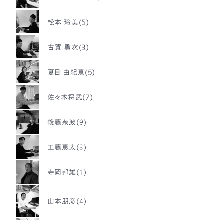
松本 玲美(5)
古賀 勇次(3)
夏目 由紀恵(5)
佐々木将武(7)
後藤奈波(9)
工藤恵太(3)
寺岡邦雄(1)
山本朋彦(4)