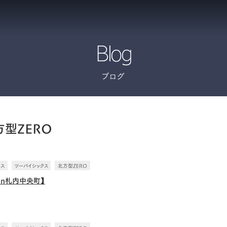
Blog
ブログ
方型ZERO
ウス
ツーバイシックス
北方型ZERO
in札内中央町】